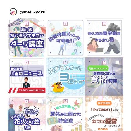
@
mei_kyoku