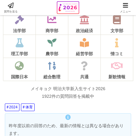
2026年度の質問受け付けは5月16日をもって終了しました！
質問を送る
メニュー
法学部
商学部
政治経済
文学部
理工学部
農学部
経営学部
情コミ
国際日本
総合数理
共通
新歓情報
メイキョク 明治大学新入生サイト2026
1922件の質問回答を掲載中
2024
体育
昨年度以前の回答のため、最新の情報とは異なる場合があり
ます。