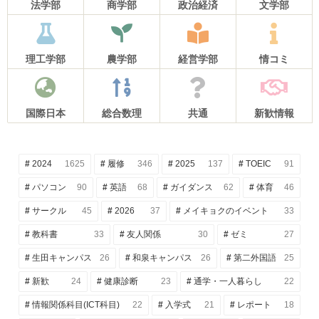
法学部
商学部
政治経済
文学部
理工学部
農学部
経営学部
情コミ
国際日本
総合数理
共通
新歓情報
2024
1625
履修
346
2025
137
TOEIC
91
パソコン
90
英語
68
ガイダンス
62
体育
46
サークル
45
2026
37
メイキョクのイベント
33
教科書
33
友人関係
30
ゼミ
27
生田キャンパス
26
和泉キャンパス
26
第二外国語
25
新歓
24
健康診断
23
通学・一人暮らし
22
情報関係科目(ICT科目)
22
入学式
21
レポート
18