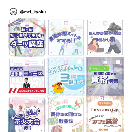
@
mei_kyoku