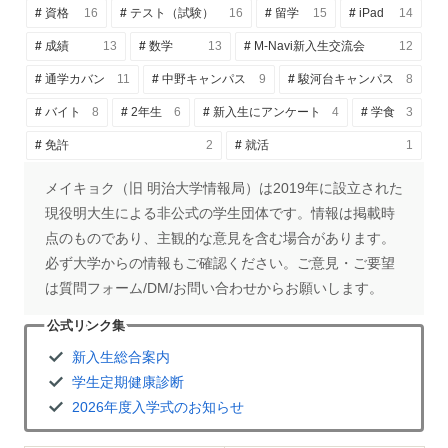
資格
16
テスト（試験）
16
留学
15
iPad
14
成績
13
数学
13
M-Navi新入生交流会
12
通学カバン
11
中野キャンパス
9
駿河台キャンパス
8
バイト
8
2年生
6
新入生にアンケート
4
学食
3
免許
2
就活
1
メイキョク（旧 明治大学情報局）は2019年に設立された
現役明大生による非公式の学生団体です。情報は掲載時
点のものであり、主観的な意見を含む場合があります。
必ず大学からの情報もご確認ください。ご意見・ご要望
は質問フォーム/DM/お問い合わせからお願いします。
公式リンク集
新入生総合案内
学生定期健康診断
2026年度入学式のお知らせ