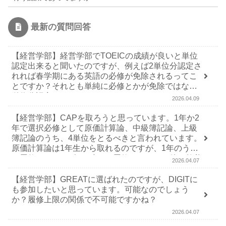
最新の質問回答
【経営学部】経営学部でTOEICの成績が良いと単位
認定出来ると聞いたのですが、例えば2単位分認定さ
れれば春学期にある英語の必修が免除されるってこ
とですか？それとも単純に必修とかが免除ではなく2
単位分認定されるだけですか？
2026.04.09
【経営学部】CAPを取ろうと思っています。1年か2
年で選択必修として原価計算論、中級簿記論、上級
簿記論のうち、4単位をとるべきと言われています。
原価計算論は1年生から取れるのですが、1年のうち
に履修するか、1年の時には履修しないで、他の教養
2026.04.07
科目を履修すべきか迷ってるので教えてください
【経営学部】GREATに選ばれたのですが、DIGITに
も参加したいと思っています。可能なのでしょう
か？履修上限の関係で不可能ですかね？
2026.04.07