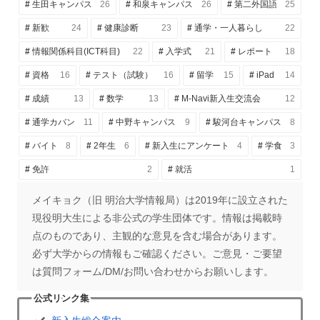
生田キャンパス
26
和泉キャンパス
26
第二外国語
25
新歓
24
健康診断
23
通学・一人暮らし
22
情報関係科目(ICT科目)
22
入学式
21
レポート
18
資格
16
テスト（試験）
16
留学
15
iPad
14
成績
13
数学
13
M-Navi新入生交流会
12
通学カバン
11
中野キャンパス
9
駿河台キャンパス
8
バイト
8
2年生
6
新入生にアンケート
4
学食
3
免許
2
就活
1
メイキョク（旧 明治大学情報局）は2019年に設立された
現役明大生による非公式の学生団体です。情報は掲載時
点のものであり、主観的な意見を含む場合があります。
必ず大学からの情報もご確認ください。ご意見・ご要望
は質問フォーム/DM/お問い合わせからお願いします。
公式リンク集