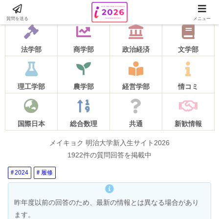
2026年度の質問受け付けは5月16日をもって終了しました！
質問を送る
メニュー
法学部
商学部
政治経済
文学部
理工学部
農学部
経営学部
情コミ
国際日本
総合数理
共通
新歓情報
メイキョク 明治大学新入生サイト2026
1922件の質問回答を掲載中
2024
履修
昨年度以前の回答のため、最新の情報とは異なる場合があり
ます。