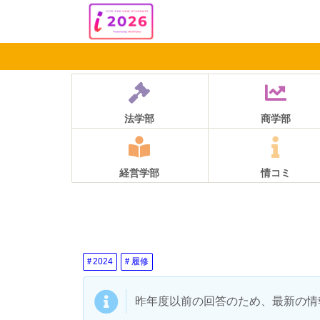
法学部
商学部
経営学部
情コミ
2024
履修
昨年度以前の回答のため、最新の情