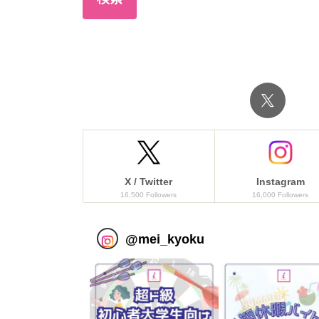
X / Twitter
Instagram
16,500 Followers
16,000 Followers
@
mei_kyoku