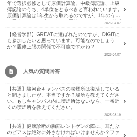
年で選択必修として原価計算論、中級簿記論、上級
簿記論のうち、4単位をとるべきと言われています。
原価計算論は1年生から取れるのですが、1年のうち
に履修するか、1年の時には履修しないで、他の教養
2026.04.07
科目を履修すべきか迷ってるので教えてください
【経営学部】GREATに選ばれたのですが、DIGITに
も参加したいと思っています。可能なのでしょう
か？履修上限の関係で不可能ですかね？
2026.04.07
人気の質問回答
【共通】駿河台キャンパスの喫煙所は復活している
と聞きましたが、本当ですか？場所を教えてくださ
い。もしキャンパス内に喫煙所はないなら、一番近
くの喫煙所を教えてください。
2025.03.19
【共通】健康診断の胸部レントゲンの際に、耳たぶ
のピアスは絶対に外さなければいけませんか？ファ