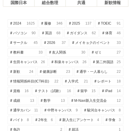
国際日本
総合数理
共通
新歓情報
2024
1625
履修
346
2025
137
TOEIC
91
パソコン
90
英語
68
ガイダンス
62
体育
46
サークル
45
2026
37
メイキョクのイベント
33
教科書
33
友人関係
30
ゼミ
27
生田キャンパス
26
和泉キャンパス
26
第二外国語
25
新歓
24
健康診断
23
通学・一人暮らし
22
情報関係科目(ICT科目)
22
入学式
21
レポート
18
資格
16
テスト（試験）
16
留学
15
iPad
14
成績
13
数学
13
M-Navi新入生交流会
12
通学カバン
11
中野キャンパス
9
駿河台キャンパス
8
バイト
8
2年生
6
新入生にアンケート
4
学食
3
免許
2
就活
1