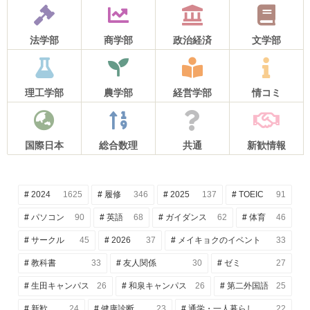
法学部
商学部
政治経済
文学部
理工学部
農学部
経営学部
情コミ
国際日本
総合数理
共通
新歓情報
2024
1625
履修
346
2025
137
TOEIC
91
パソコン
90
英語
68
ガイダンス
62
体育
46
サークル
45
2026
37
メイキョクのイベント
33
教科書
33
友人関係
30
ゼミ
27
生田キャンパス
26
和泉キャンパス
26
第二外国語
25
新歓
24
健康診断
23
通学・一人暮らし
22