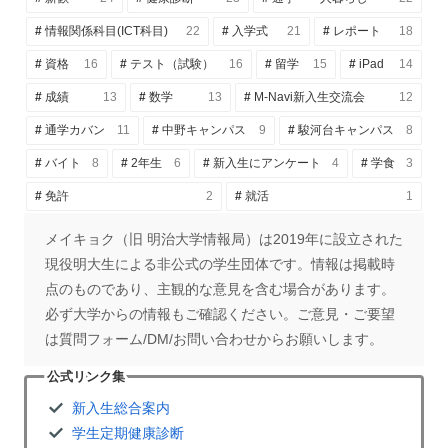
情報関係科目(ICT科目)
22
入学式
21
レポート
18
資格
16
テスト（試験）
16
留学
15
iPad
14
成績
13
数学
13
M-Navi新入生交流会
12
通学カバン
11
中野キャンパス
9
駿河台キャンパス
8
バイト
8
2年生
6
新入生にアンケート
4
学食
3
免許
2
就活
1
メイキョク（旧 明治大学情報局）は2019年に設立された
現役明大生による非公式の学生団体です。情報は掲載時
点のものであり、主観的な意見を含む場合があります。
必ず大学からの情報もご確認ください。ご意見・ご要望
は質問フォーム/DM/お問い合わせからお願いします。
公式リンク集
新入生総合案内
学生定期健康診断