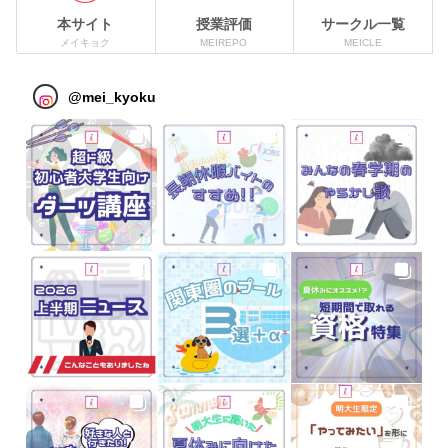
本サイト
授業評価
サークル一覧
メイキョク
MEIREPO
MEICLE
@
mei_kyoku