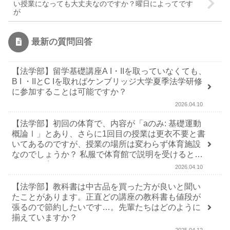
い授業になっても大丈夫なのですか？曜日によってです
が
最新の質問回答
【法学部】留学基礎講座A I・IIを取っていなくても、
B I ・IIとC Iを取ればケンブリッジ大学夏季法学研修
に参加することは可能ですか？
2026.04.10
【法学部】初回の体育で、内容が「aのみ: 基礎運動
概論Ⅰ」とあり、さらに1回目の授業は更衣不要と書
いてあるのですが、授業の場所は変わらず体育施設
なのでしょうか？ 私服で体育館で説明を受けるとい
うことで合ってますか？
2026.04.10
【法学部】教科書は中古品を買った方が良いと聞い
たことがあります。正直どの講座の教科書も値段が
張るので節約したいです…。先輩たちはどのように
揃えていますか？
2025.04.12