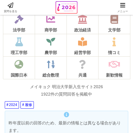
2026年度の質問受け付けは5月16日をもって終了しました！
質問を送る
メニュー
法学部
商学部
政治経済
文学部
理工学部
農学部
経営学部
情コミ
国際日本
総合数理
共通
新歓情報
メイキョク 明治大学新入生サイト2026
1922件の質問回答を掲載中
2024
履修
昨年度以前の回答のため、最新の情報とは異なる場合があり
ます。