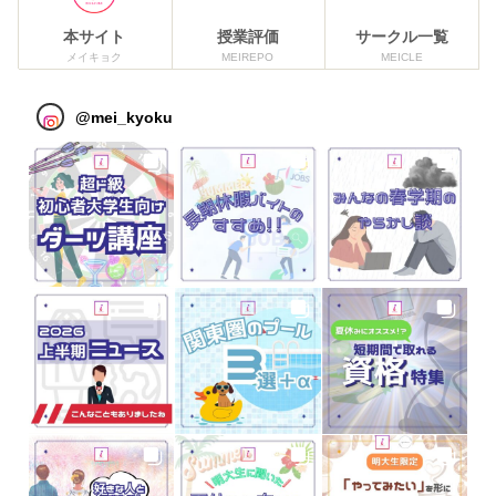
本サイト
授業評価
サークル一覧
メイキョク
MEIREPO
MEICLE
@
mei_kyoku