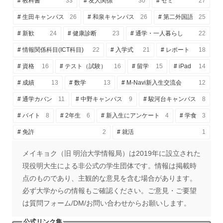
教科書
33
友人関係
30
ゼミ
27
生田キャンパス
26
和泉キャンパス
26
第二外国語
25
新歓
24
健康診断
23
通学・一人暮らし
22
情報関係科目(ICT科目)
22
入学式
21
レポート
18
資格
16
テスト（試験）
16
留学
15
iPad
14
成績
13
数学
13
M-Navi新入生交流会
12
通学カバン
11
中野キャンパス
9
駿河台キャンパス
8
バイト
8
2年生
6
新入生にアンケート
4
学食
3
免許
2
就活
1
メイキョク（旧 明治大学情報局）は2019年に設立された
現役明大生による非公式の学生団体です。情報は掲載時
点のものであり、主観的な意見を含む場合があります。
必ず大学からの情報もご確認ください。ご意見・ご要望
は質問フォーム/DM/お問い合わせからお願いします。
公式リンク集