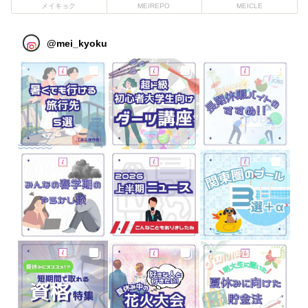
メイキョク
MEIREPO
MEICLE
@
mei_kyoku